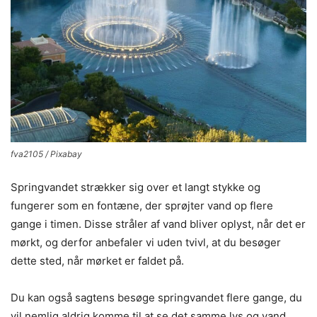
fva2105 / Pixabay
Springvandet strækker sig over et langt stykke og
fungerer som en fontæne, der sprøjter vand op flere
gange i timen. Disse stråler af vand bliver oplyst, når det er
mørkt, og derfor anbefaler vi uden tvivl, at du besøger
dette sted, når mørket er faldet på.
Du kan også sagtens besøge springvandet flere gange, du
vil nemlig aldrig komme til at se det samme lys og vand