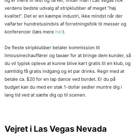
og er mere til fest og farver, finder man i Las Vegas nok
verdens bedste udvalg af stripklubber af meget “høj
kvalitet”. Det er en kæmpe industri, ikke mindst når der
valfarter hundretusindvis af forretningsfolk til messer og
konferencer (læs mere
her
).
De fleste stripklubber betaler kommission til
limousinechauffører og taxaer for at bringe dem kunder, så
du vil typisk opleve at kunne blive kørt gratis til en klub, og
samtidig få gratis indgang og et par drinks. Regn med at
betale ca. $20 for en lap dance ved bordet. Er du på
budget kan du med en stak 1-dollar sedler muntre dig i
lang tid ved at sætte dig op til scenen.
Vejret i Las Vegas Nevada