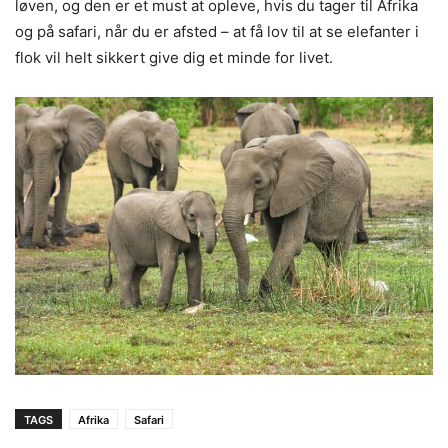
løven, og den er et must at opleve, hvis du tager til Afrika
og på safari, når du er afsted – at få lov til at se elefanter i
flok vil helt sikkert give dig et minde for livet.
TAGS
Afrika
Safari