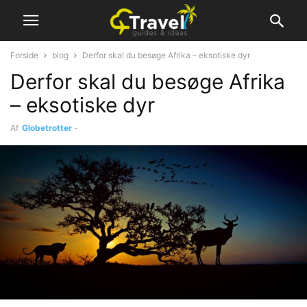
Forside
blog
Derfor skal du besøge Afrika – eksotiske dyr
Derfor skal du besøge Afrika
– eksotiske dyr
Af
Globetrotter
-