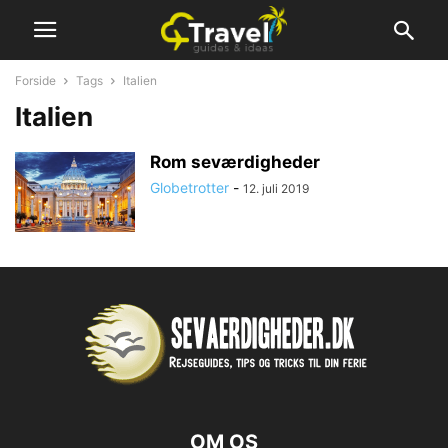
Forside
Tags
Italien
Italien
Rom seværdigheder
Globetrotter
-
12. juli 2019
OM OS